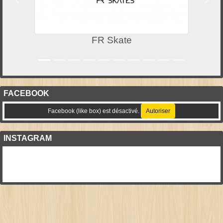
Précedent
Suiv
FR Skate
FACEBOOK
Facebook (like box) est désactivé.
Autoriser
INSTAGRAM