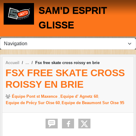
Panneau de gestion des cookies
SAM'D ESPRIT
GLISSE
Accueil
Fsx free skate cross roissy en brie
FSX FREE SKATE CROSS
ROISSY EN BRIE
Équipe Pont st Maxence
Equipe d' Agnetz 60
Equipe de Précy Sur Oise 60
Equipe de Beaumont Sur Oise 95