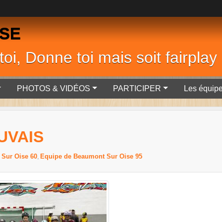
SSE
oi, Donne toi mais soit fairplay
PHOTOS & VIDÉOS
PARTICIPER
Les équip
UVAIS
 Sur Oise 60
Equipe de Beaumont Sur Oise 95