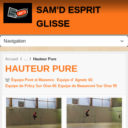
Panneau de gestion des cookies
SAM'D ESPRIT
GLISSE
Accueil
Hauteur Pure
HAUTEUR PURE
Équipe Pont st Maxence
Equipe d' Agnetz 60
Equipe de Précy Sur Oise 60
Equipe de Beaumont Sur Oise 95