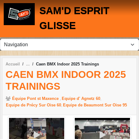
Panneau de gestion des cookies
SAM'D ESPRIT
GLISSE
Accueil
Caen BMX Indoor 2025 Trainings
CAEN BMX INDOOR 2025
TRAININGS
Équipe Pont st Maxence
Equipe d' Agnetz 60
Equipe de Précy Sur Oise 60
Equipe de Beaumont Sur Oise 95