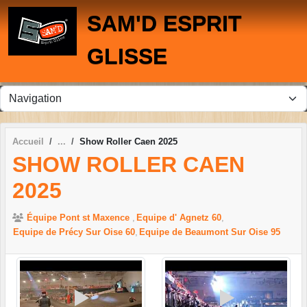
Panneau de gestion des cookies
SAM'D ESPRIT
GLISSE
Accueil
Show Roller Caen 2025
SHOW ROLLER CAEN
2025
Équipe Pont st Maxence
Equipe d' Agnetz 60
Equipe de Précy Sur Oise 60
Equipe de Beaumont Sur Oise 95