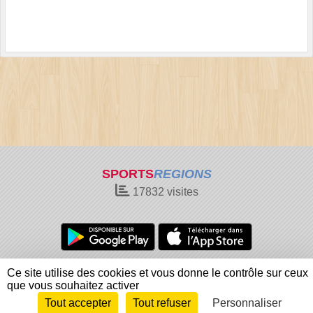
SPORTS
REGIONS
17832
visites
Charte cookies
Gestion des cookies
Ce site utilise des cookies et vous donne le contrôle sur ceux
Informations légales
Signaler un contenu inapproprié
que vous souhaitez activer
Tout accepter
Tout refuser
Personnaliser
Envie de participer ?
Connexion